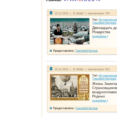
Страницы:
4
5
6
7
8
9
10
11
12
23.12.2021 | 11 Кбайт | просмотров: 767
Тип:
Исторические
Тимофея Бегрова
Двенадцать д
Рождества
подробнее
Предоставлено:
Тимофей Бегров
10.12.2021 | 11 Кбайт | просмотров: 921
Тип:
Исторические
Тимофея Бегрова
Жизнь Замеча
Страховщиков
воздухоплаван
Родных
подробнее
Предоставлено:
Тимофей Бегров