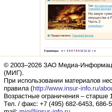
Тип:
Исторические
Тимофея Бегрова
На какую сум
имущества в Р
Часть 2
подробнее
Предоставлено:
Тимофей Бегров
Страницы:
4
5
6
7
8
9
10
11
12
© 2003–2026 ЗАО Медиа-Информаци
(МИГ).
При использовании материалов не
правила (
http://www.insur-info.ru/abo
Возрастные ограничения – старше 1
Тел. / факс: +7 (495) 682-6453, 686-5
mail:
mig@insur-info.ru
.