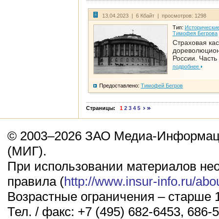
13.04.2023 | 6 Кбайт | просмотров: 1298
Тип:
Исторические
Тимофея Бегрова
Страховая кас
дореволюцио
России. Часть
подробнее
Предоставлено:
Тимофей Бегров
Страницы:
1
2
3
4
5
© 2003–2026 ЗАО Медиа-Информаци
(МИГ).
При использовании материалов не
правила (
http://www.insur-info.ru/abo
Возрастные ограничения – старше 1
Тел. / факс: +7 (495) 682-6453, 686-5