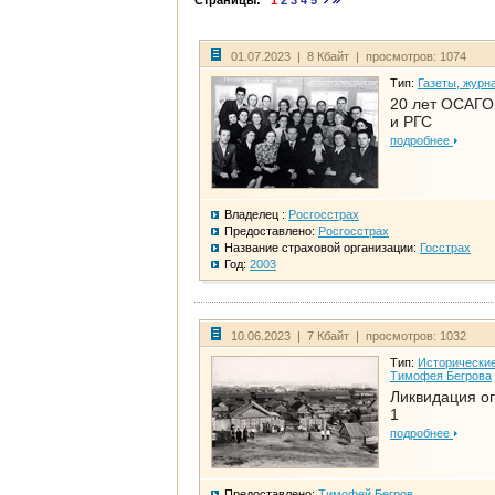
Страницы:
1
2
3
4
5
01.07.2023 | 8 Кбайт | просмотров: 1074
Тип:
Газеты, журн
20 лет ОСАГО.
и РГС
подробнее
Владелец :
Росгосстрах
Предоставлено:
Росгосстрах
Название страховой организации:
Госстрах
Год:
2003
10.06.2023 | 7 Кбайт | просмотров: 1032
Тип:
Исторические
Тимофея Бегрова
Ликвидация ог
1
подробнее
Предоставлено:
Тимофей Бегров