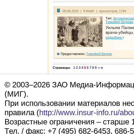
09.06.2022 | 9 Кбайт | просмотров: 1794
Тип:
Исторические
Тимофея Бегрова
Уильям Палме
врача-убийцы.
подробнее
Предоставлено:
Тимофей Бегров
Страницы:
1
2
3
4
5
6
7
8
9
© 2003–2026 ЗАО Медиа-Информаци
(МИГ).
При использовании материалов не
правила (
http://www.insur-info.ru/abo
Возрастные ограничения – старше 1
Тел. / факс: +7 (495) 682-6453, 686-5