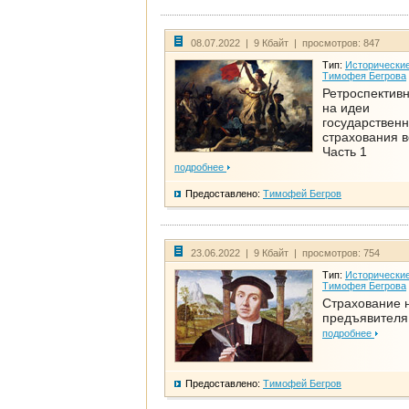
08.07.2022 | 9 Кбайт | просмотров: 847
Тип:
Исторические
Тимофея Бегрова
Ретроспективн
на идеи
государственн
страхования 
Часть 1
подробнее
Предоставлено:
Тимофей Бегров
23.06.2022 | 9 Кбайт | просмотров: 754
Тип:
Исторические
Тимофея Бегрова
Страхование 
предъявителя
подробнее
Предоставлено:
Тимофей Бегров