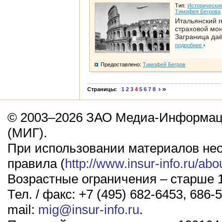
Тип:
Исторические
Тимофея Бегрова
Итальянский п
страховой мо
Заграница да
подробнее
Предоставлено:
Тимофей Бегров
Страницы:
1
2
3
4
5
6
7
8
© 2003–2026 ЗАО Медиа-Информаци
(МИГ).
При использовании материалов не
правила (
http://www.insur-info.ru/abo
Возрастные ограничения – старше 1
Тел. / факс: +7 (495) 682-6453, 686-5
mail:
mig@insur-info.ru
.