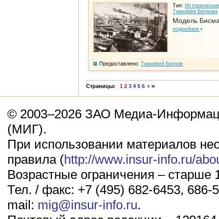
Тип:
Исторические
Тимофея Бегрова
Модель Бисм
подробнее
Предоставлено:
Тимофей Бегров
Страницы:
1
2
3
4
5
6
© 2003–2026 ЗАО Медиа-Информаци
(МИГ).
При использовании материалов не
правила (
http://www.insur-info.ru/abo
Возрастные ограничения – старше 1
Тел. / факс: +7 (495) 682-6453, 686-5
mail:
mig@insur-info.ru
.