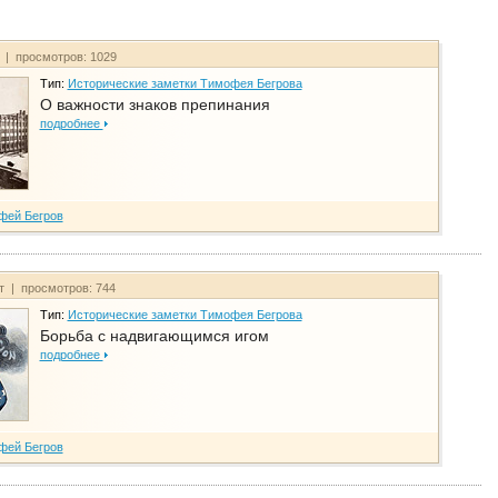
т | просмотров: 1029
Тип:
Исторические заметки Тимофея Бегрова
О важности знаков препинания
подробнее
фей Бегров
йт | просмотров: 744
Тип:
Исторические заметки Тимофея Бегрова
Борьба с надвигающимся игом
подробнее
фей Бегров