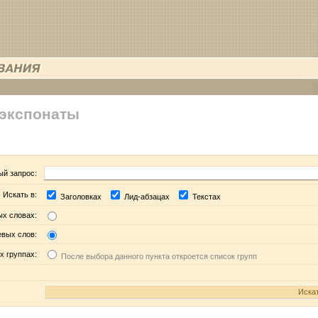
 экспонаты
ый запрос:
Искать в:
Заголовках
Лид-абзацах
Текстах
ых словах:
евых слов:
х группах:
После выбора данного пункта откроется список групп