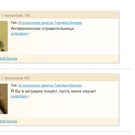
т | просмотров: 705
Тип:
Исторические заметки Тимофея Бегрова
Антверпенская отравительница
подробнее
фей Бегров
т | просмотров: 852
Тип:
Исторические заметки Тимофея Бегрова
Я бы в актуарии пошёл, пусть меня научат
подробнее
фей Бегров