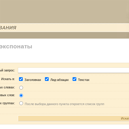
 экспонаты
ый запрос:
Искать в:
Заголовках
Лид-абзацах
Текстах
ых словах:
евых слов:
х группах:
После выбора данного пункта откроется список групп