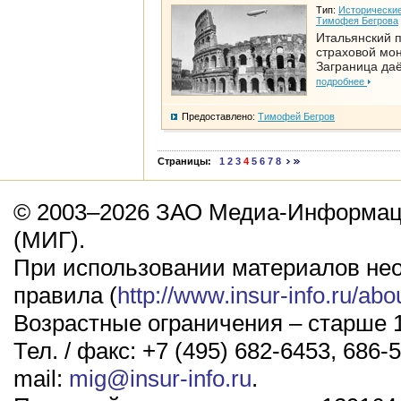
Тип:
Исторические
Тимофея Бегрова
Итальянский п
страховой мо
Заграница да
подробнее
Предоставлено:
Тимофей Бегров
Страницы:
1
2
3
4
5
6
7
8
© 2003–2026 ЗАО Медиа-Информаци
(МИГ).
При использовании материалов не
правила (
http://www.insur-info.ru/abo
Возрастные ограничения – старше 1
Тел. / факс: +7 (495) 682-6453, 686-5
mail:
mig@insur-info.ru
.