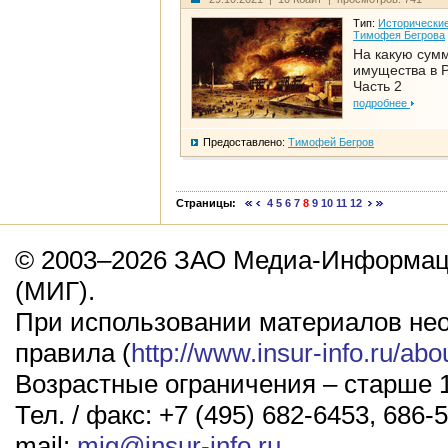
Тип:
Исторические
Тимофея Бегрова
На какую сум
имущества в Р
Часть 2
подробнее
Предоставлено:
Тимофей Бегров
Страницы:
4
5
6
7
8
9
10
11
12
© 2003–2026 ЗАО Медиа-Информаци
(МИГ).
При использовании материалов не
правила (
http://www.insur-info.ru/abo
Возрастные ограничения – старше 1
Тел. / факс: +7 (495) 682-6453, 686-5
mail:
mig@insur-info.ru
.