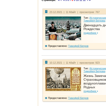
Страницы:
4
5
6
7
8
9
10
11
12
23.12.2021 | 11 Кбайт | просмотров: 767
Тип:
Исторические
Тимофея Бегрова
Двенадцать д
Рождества
подробнее
Предоставлено:
Тимофей Бегров
10.12.2021 | 11 Кбайт | просмотров: 923
Тип:
Исторические
Тимофея Бегрова
Жизнь Замеча
Страховщиков
воздухоплаван
Родных
подробнее
Предоставлено:
Тимофей Бегров