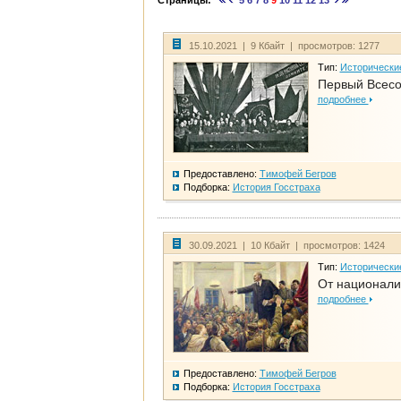
Страницы:
5
6
7
8
9
10
11
12
13
15.10.2021 | 9 Кбайт | просмотров: 1277
Тип:
Исторически
Первый Всесо
подробнее
Предоставлено:
Тимофей Бегров
Подборка:
История Госстраха
30.09.2021 | 10 Кбайт | просмотров: 1424
Тип:
Исторически
От национали
подробнее
Предоставлено:
Тимофей Бегров
Подборка:
История Госстраха