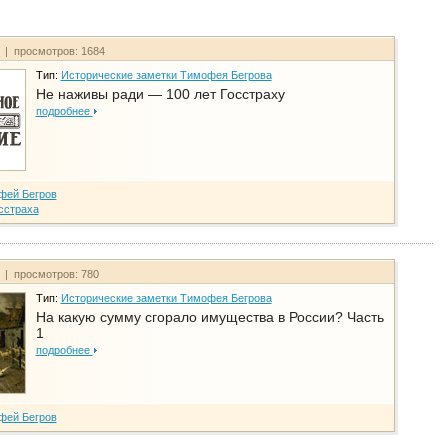
т | просмотров: 1684
Тип:
Исторические заметки Тимофея Бегрова
Не наживы ради — 100 лет Госстраху
подробнее
фей Бегров
сстраха
т | просмотров: 780
Тип:
Исторические заметки Тимофея Бегрова
На какую сумму сгорало имущества в России? Часть
1
подробнее
фей Бегров