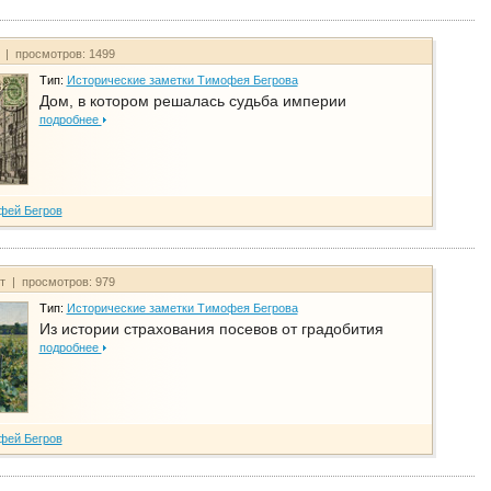
т | просмотров: 1499
Тип:
Исторические заметки Тимофея Бегрова
Дом, в котором решалась судьба империи
подробнее
фей Бегров
йт | просмотров: 979
Тип:
Исторические заметки Тимофея Бегрова
Из истории страхования посевов от градобития
подробнее
фей Бегров