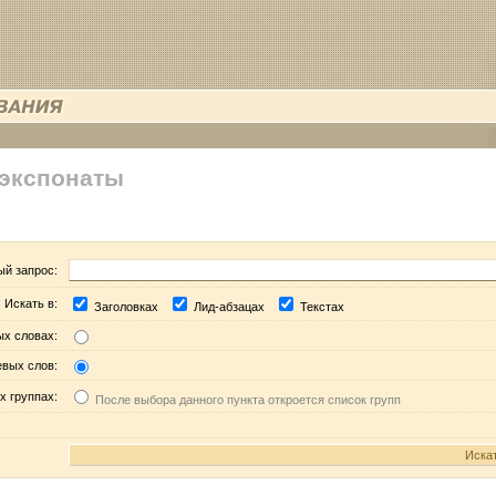
 экспонаты
ый запрос:
Искать в:
Заголовках
Лид-абзацах
Текстах
ых словах:
евых слов:
х группах:
После выбора данного пункта откроется список групп