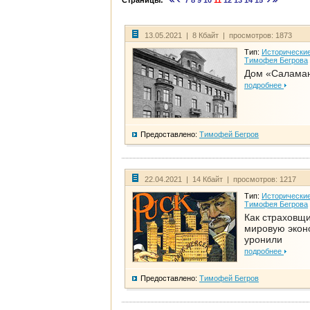
Страницы:
7
8
9
10
11
12
13
14
15
13.05.2021 | 8 Кбайт | просмотров: 1873
Тип:
Исторические
Тимофея Бегрова
Дом «Салама
подробнее
Предоставлено:
Тимофей Бегров
22.04.2021 | 14 Кбайт | просмотров: 1217
Тип:
Исторические
Тимофея Бегрова
Как страховщ
мировую экон
уронили
подробнее
Предоставлено:
Тимофей Бегров