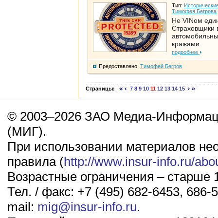
Тип:
Исторические
Тимофея Бегрова
Не VINом еди
Страховщики 
автомобильн
кражами
подробнее
Предоставлено:
Тимофей Бегров
Страницы:
7
8
9
10
11
12
13
14
15
© 2003–2026 ЗАО Медиа-Информаци
(МИГ).
При использовании материалов не
правила (
http://www.insur-info.ru/abo
Возрастные ограничения – старше 1
Тел. / факс: +7 (495) 682-6453, 686-5
mail:
mig@insur-info.ru
.