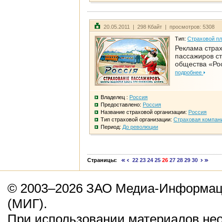
20.05.2011 | 298 Кбайт | просмотров: 5308
Тип:
Страховой пл
Реклама стра
пассажиров с
общества «Ро
подробнее
Владелец :
Россия
Предоставлено:
Россия
Название страховой организации:
Россия
Тип страховой организации:
Страховая компан
Период:
До революции
Страницы:
22
23
24
25
26
27
28
29
30
© 2003–2026 ЗАО Медиа-Информаци
(МИГ).
При использовании материалов не