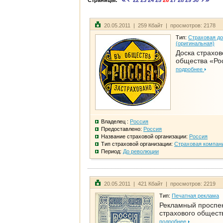
Страницы:
22
23
24
25
26
27
28
29
30
20.05.2011 | 259 Кбайт | просмотров: 2178
Тип:
Страховая до
(оригинальная)
Доска страхов
общества «Ро
подробнее
Владелец :
Россия
Предоставлено:
Россия
Название страховой организации:
Россия
Тип страховой организации:
Страховая компан
Период:
До революции
20.05.2011 | 421 Кбайт | просмотров: 2219
Тип:
Печатная реклама
Рекламный проспе
страхового общест
подробнее