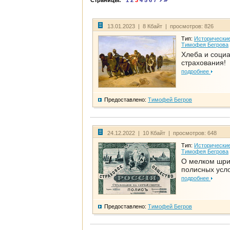
Страницы:
1
2
3
4
5
6
7
13.01.2023 | 8 Кбайт | просмотров: 826
Тип:
Исторические
Тимофея Бегрова
Хлеба и соци
страхования!
подробнее
Предоставлено:
Тимофей Бегров
24.12.2022 | 10 Кбайт | просмотров: 648
Тип:
Исторические
Тимофея Бегрова
О мелком шр
полисных усл
подробнее
Предоставлено:
Тимофей Бегров