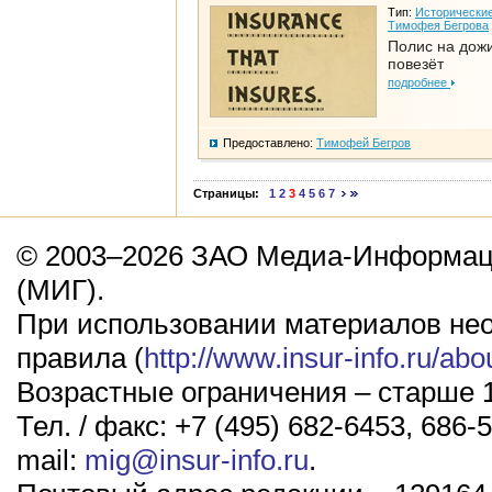
Тип:
Исторические
Тимофея Бегрова
Полис на дож
повезёт
подробнее
Предоставлено:
Тимофей Бегров
Страницы:
1
2
3
4
5
6
7
© 2003–2026 ЗАО Медиа-Информаци
(МИГ).
При использовании материалов не
правила (
http://www.insur-info.ru/abo
Возрастные ограничения – старше 1
Тел. / факс: +7 (495) 682-6453, 686-5
mail:
mig@insur-info.ru
.