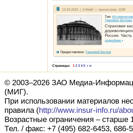
13.04.2023 | 6 Кбайт | просмотров: 1298
Тип:
Исторические
Тимофея Бегрова
Страховая кас
дореволюцио
России. Часть
подробнее
Предоставлено:
Тимофей Бегров
Страницы:
1
2
3
4
5
© 2003–2026 ЗАО Медиа-Информаци
(МИГ).
При использовании материалов не
правила (
http://www.insur-info.ru/abo
Возрастные ограничения – старше 1
Тел. / факс: +7 (495) 682-6453, 686-5