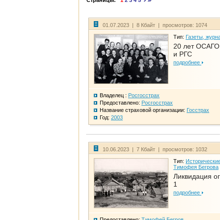
Страницы:
1
2
3
4
5
01.07.2023 | 8 Кбайт | просмотров: 1074
Тип:
Газеты, журн
20 лет ОСАГО.
и РГС
подробнее
Владелец :
Росгосстрах
Предоставлено:
Росгосстрах
Название страховой организации:
Госстрах
Год:
2003
10.06.2023 | 7 Кбайт | просмотров: 1032
Тип:
Исторические
Тимофея Бегрова
Ликвидация ог
1
подробнее
Предоставлено:
Тимофей Бегров