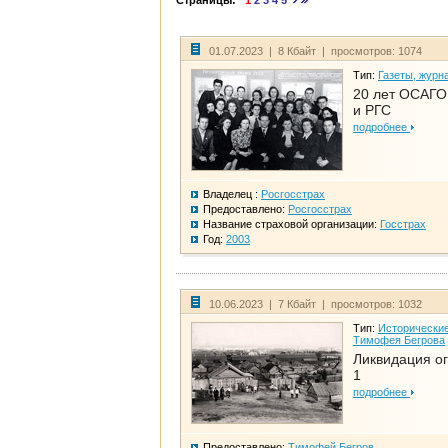
Страницы:
1
2
3
4
5
01.07.2023 | 8 Кбайт | просмотров: 1074
Тип:
Газеты, журн
20 лет ОСАГО.
и РГС
подробнее
Владелец :
Росгосстрах
Предоставлено:
Росгосстрах
Название страховой организации:
Госстрах
Год:
2003
10.06.2023 | 7 Кбайт | просмотров: 1032
Тип:
Исторические
Тимофея Бегрова
Ликвидация ог
1
подробнее
Предоставлено:
Тимофей Бегров