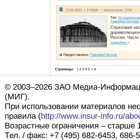
13.04.2023 | 6 Кбайт | просмотров: 1298
Тип:
Исторические
Тимофея Бегрова
Страховая кас
дореволюцио
России. Часть
подробнее
Предоставлено:
Тимофей Бегров
Страницы:
1
2
3
4
5
© 2003–2026 ЗАО Медиа-Информаци
(МИГ).
При использовании материалов не
правила (
http://www.insur-info.ru/abo
Возрастные ограничения – старше 1
Тел. / факс: +7 (495) 682-6453, 686-5