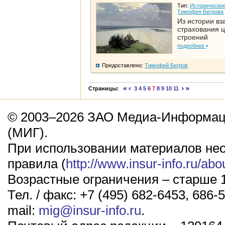
Тип:
Исторические
Тимофея Бегрова
Из истории вз
страхования 
строений
подробнее
Предоставлено:
Тимофей Бегров
Страницы:
3
4
5
6
7
8
9
10
11
© 2003–2026 ЗАО Медиа-Информаци
(МИГ).
При использовании материалов не
правила (
http://www.insur-info.ru/abo
Возрастные ограничения – старше 1
Тел. / факс: +7 (495) 682-6453, 686-5
mail:
mig@insur-info.ru
.