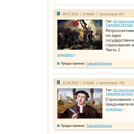
08.07.2022 | 9 Кбайт | просмотров: 847
Тип:
Исторические
Тимофея Бегрова
Ретроспективн
на идеи
государственн
страхования 
Часть 1
подробнее
Предоставлено:
Тимофей Бегров
23.06.2022 | 9 Кбайт | просмотров: 754
Тип:
Исторические
Тимофея Бегрова
Страхование 
предъявителя
подробнее
Предоставлено:
Тимофей Бегров