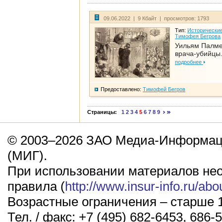
09.06.2022 | 9 Кбайт | просмотров: 1793
Тип:
Исторические
Тимофея Бегрова
Уильям Палме
врача-убийцы.
подробнее
Предоставлено:
Тимофей Бегров
Страницы:
1
2
3
4
5
6
7
8
9
© 2003–2026 ЗАО Медиа-Информаци
(МИГ).
При использовании материалов не
правила (
http://www.insur-info.ru/abo
Возрастные ограничения – старше 1
Тел. / факс: +7 (495) 682-6453, 686-5