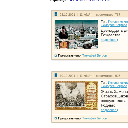
Страницы:
4
5
6
7
8
9
10
11
12
23.12.2021 | 11 Кбайт | просмотров: 767
Тип:
Исторические
Тимофея Бегрова
Двенадцать д
Рождества
подробнее
Предоставлено:
Тимофей Бегров
10.12.2021 | 11 Кбайт | просмотров: 923
Тип:
Исторические
Тимофея Бегрова
Жизнь Замеча
Страховщиков
воздухоплаван
Родных
подробнее
Предоставлено:
Тимофей Бегров