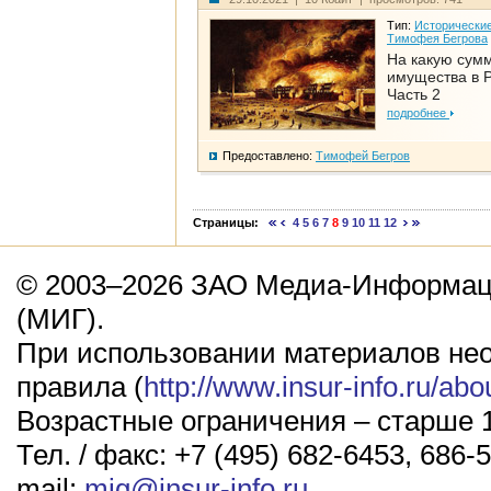
Тип:
Исторические
Тимофея Бегрова
На какую сум
имущества в Р
Часть 2
подробнее
Предоставлено:
Тимофей Бегров
Страницы:
4
5
6
7
8
9
10
11
12
© 2003–2026 ЗАО Медиа-Информаци
(МИГ).
При использовании материалов не
правила (
http://www.insur-info.ru/abo
Возрастные ограничения – старше 1
Тел. / факс: +7 (495) 682-6453, 686-5
mail:
mig@insur-info.ru
.