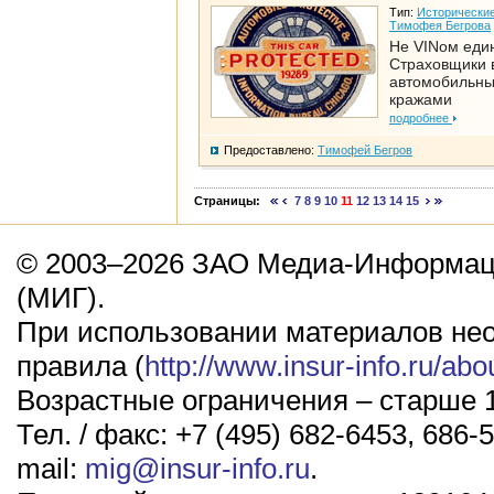
Тип:
Исторические
Тимофея Бегрова
Не VINом еди
Страховщики 
автомобильн
кражами
подробнее
Предоставлено:
Тимофей Бегров
Страницы:
7
8
9
10
11
12
13
14
15
© 2003–2026 ЗАО Медиа-Информаци
(МИГ).
При использовании материалов не
правила (
http://www.insur-info.ru/abo
Возрастные ограничения – старше 1
Тел. / факс: +7 (495) 682-6453, 686-5
mail:
mig@insur-info.ru
.