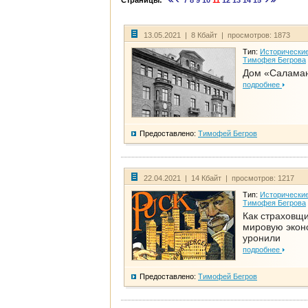
Страницы:
7
8
9
10
11
12
13
14
15
13.05.2021 | 8 Кбайт | просмотров: 1873
Тип:
Исторические
Тимофея Бегрова
Дом «Салама
подробнее
Предоставлено:
Тимофей Бегров
22.04.2021 | 14 Кбайт | просмотров: 1217
Тип:
Исторические
Тимофея Бегрова
Как страховщ
мировую экон
уронили
подробнее
Предоставлено:
Тимофей Бегров