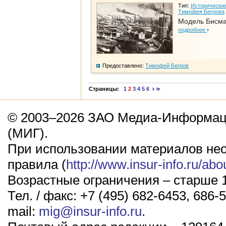
Тип:
Исторические
Тимофея Бегрова
Модель Бисм
подробнее
Предоставлено:
Тимофей Бегров
Страницы:
1
2
3
4
5
6
© 2003–2026 ЗАО Медиа-Информаци
(МИГ).
При использовании материалов не
правила (
http://www.insur-info.ru/abo
Возрастные ограничения – старше 1
Тел. / факс: +7 (495) 682-6453, 686-5
mail:
mig@insur-info.ru
.