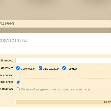
 экспонаты
ый запрос:
Искать в:
Заголовках
Лид-абзацах
Текстах
ых словах:
евых слов:
х группах:
После выбора данного пункта откроется список групп