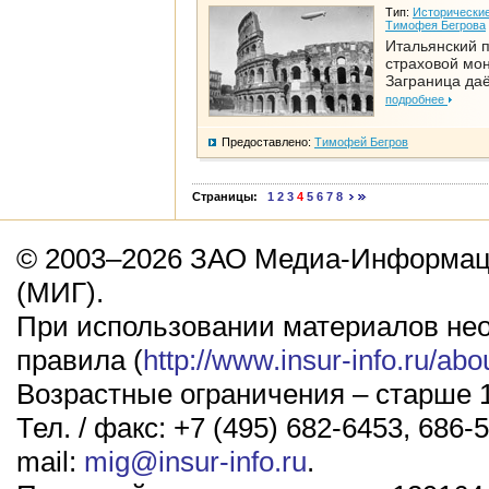
Тип:
Исторические
Тимофея Бегрова
Итальянский п
страховой мо
Заграница да
подробнее
Предоставлено:
Тимофей Бегров
Страницы:
1
2
3
4
5
6
7
8
© 2003–2026 ЗАО Медиа-Информаци
(МИГ).
При использовании материалов не
правила (
http://www.insur-info.ru/abo
Возрастные ограничения – старше 1
Тел. / факс: +7 (495) 682-6453, 686-5
mail:
mig@insur-info.ru
.