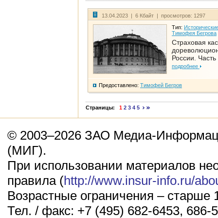
13.04.2023 | 6 Кбайт | просмотров: 1297
Тип:
Исторические
Тимофея Бегрова
Страховая кас
дореволюцио
России. Часть
подробнее
Предоставлено:
Тимофей Бегров
Страницы:
1
2
3
4
5
© 2003–2026 ЗАО Медиа-Информаци
(МИГ).
При использовании материалов не
правила (
http://www.insur-info.ru/abo
Возрастные ограничения – старше 1
Тел. / факс: +7 (495) 682-6453, 686-5