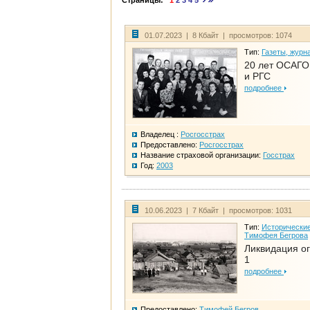
Страницы:
1
2
3
4
5
01.07.2023 | 8 Кбайт | просмотров: 1074
Тип:
Газеты, журн
20 лет ОСАГО.
и РГС
подробнее
Владелец :
Росгосстрах
Предоставлено:
Росгосстрах
Название страховой организации:
Госстрах
Год:
2003
10.06.2023 | 7 Кбайт | просмотров: 1031
Тип:
Исторические
Тимофея Бегрова
Ликвидация ог
1
подробнее
Предоставлено:
Тимофей Бегров