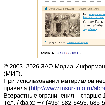
09.06.2022 | 9 Кбайт | просмотров: 1790
Тип:
Исторические
Тимофея Бегрова
Уильям Палме
врача-убийцы.
подробнее
Предоставлено:
Тимофей Бегров
Страницы:
1
2
3
4
5
6
7
8
9
© 2003–2026 ЗАО Медиа-Информаци
(МИГ).
При использовании материалов не
правила (
http://www.insur-info.ru/abo
Возрастные ограничения – старше 1
Тел. / факс: +7 (495) 682-6453, 686-5