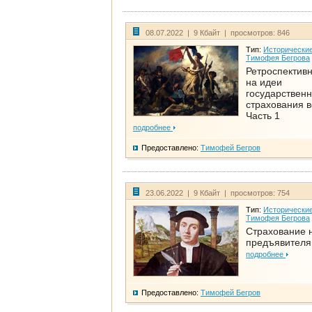
08.07.2022 | 9 Кбайт | просмотров: 846
Тип:
Исторические
Тимофея Бегрова
Ретроспективн
на идеи
государственн
страхования 
Часть 1
подробнее
Предоставлено:
Тимофей Бегров
23.06.2022 | 9 Кбайт | просмотров: 754
Тип:
Исторические
Тимофея Бегрова
Страхование 
предъявителя
подробнее
Предоставлено:
Тимофей Бегров