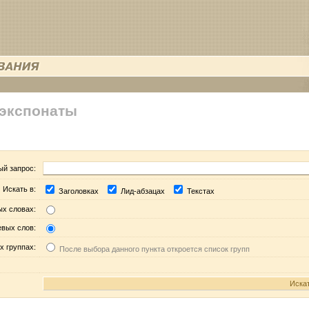
 экспонаты
ый запрос:
Искать в:
Заголовках
Лид-абзацах
Текстах
ых словах:
евых слов:
х группах:
После выбора данного пункта откроется список групп