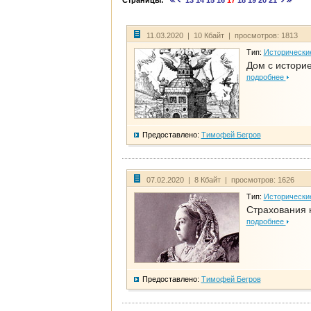
Страницы:
13
14
15
16
17
18
19
20
21
11.03.2020 | 10 Кбайт | просмотров: 1813
Тип:
Исторически
Дом с историе
подробнее
Предоставлено:
Тимофей Бегров
07.02.2020 | 8 Кбайт | просмотров: 1626
Тип:
Исторически
Страхования 
подробнее
Предоставлено:
Тимофей Бегров