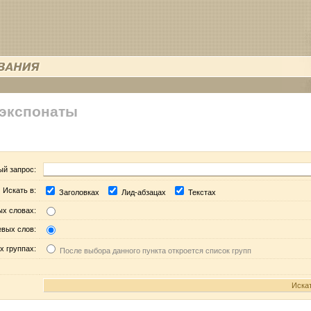
 экспонаты
ый запрос:
Искать в:
Заголовках
Лид-абзацах
Текстах
ых словах:
евых слов:
х группах:
После выбора данного пункта откроется список групп