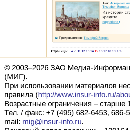
Тип:
Исторические
Тимофея Бегрова
Из истории ст
кредита
подробнее
Предоставлено:
Тимофей Бегров
Страницы:
11
12
13
14
15
16
17
18
19
© 2003–2026 ЗАО Медиа-Информаци
(МИГ).
При использовании материалов не
правила (
http://www.insur-info.ru/abo
Возрастные ограничения – старше 1
Тел. / факс: +7 (495) 682-6453, 686-5
mail:
mig@insur-info.ru
.