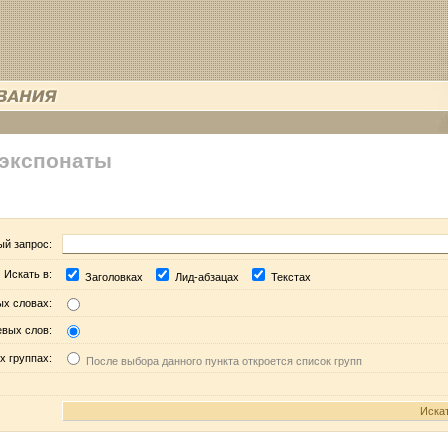
 экспонаты
ый запрос:
Искать в:
Заголовках
Лид-абзацах
Текстах
ых словах:
евых слов:
х группах:
После выбора данного пункта откроется список групп