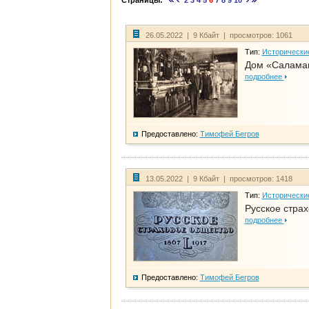
Страницы:
2
3
4
5
6
7
8
9
10
26.05.2022 | 9 Кбайт | просмотров: 1061
Тип:
Исторически
Дом «Саламан
подробнее
Предоставлено:
Тимофей Бегров
13.05.2022 | 9 Кбайт | просмотров: 1418
Тип:
Исторически
Русское стра
подробнее
Предоставлено:
Тимофей Бегров