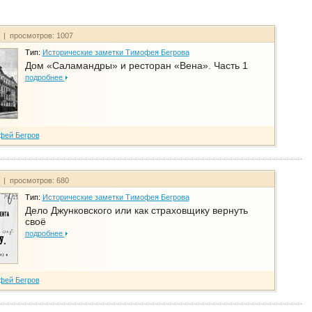
т | просмотров: 1007
Тип:
Исторические заметки Тимофея Бегрова
Дом «Саламандры» и ресторан «Вена». Часть 1
подробнее
фей Бегров
т | просмотров: 680
Тип:
Исторические заметки Тимофея Бегрова
Дело Джунковского или как страховщику вернуть
своё
подробнее
фей Бегров