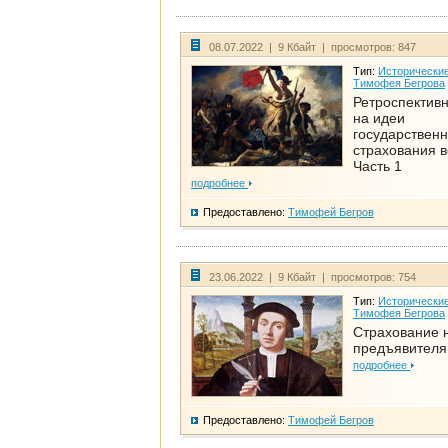
08.07.2022 | 9 Кбайт | просмотров: 847
Тип:
Исторические
Тимофея Бегрова
Ретроспективн
на идеи
государственн
страхования 
Часть 1
подробнее
Предоставлено:
Тимофей Бегров
23.06.2022 | 9 Кбайт | просмотров: 754
Тип:
Исторические
Тимофея Бегрова
Страхование 
предъявителя
подробнее
Предоставлено:
Тимофей Бегров