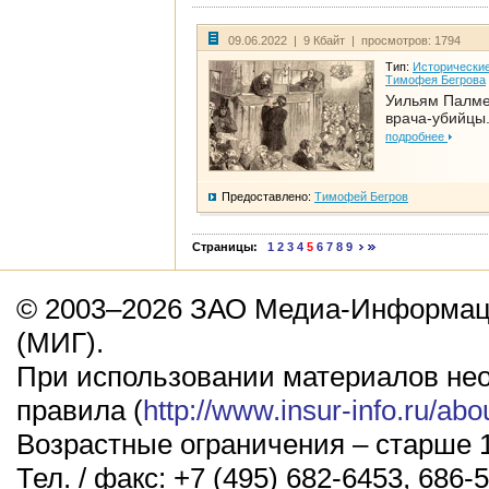
09.06.2022 | 9 Кбайт | просмотров: 1794
Тип:
Исторические
Тимофея Бегрова
Уильям Палме
врача-убийцы.
подробнее
Предоставлено:
Тимофей Бегров
Страницы:
1
2
3
4
5
6
7
8
9
© 2003–2026 ЗАО Медиа-Информаци
(МИГ).
При использовании материалов не
правила (
http://www.insur-info.ru/abo
Возрастные ограничения – старше 1
Тел. / факс: +7 (495) 682-6453, 686-5