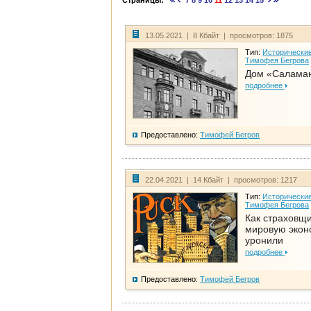
Страницы:
7
8
9
10
11
12
13
14
15
13.05.2021 | 8 Кбайт | просмотров: 1875
Тип:
Исторические
Тимофея Бегрова
Дом «Салама
подробнее
Предоставлено:
Тимофей Бегров
22.04.2021 | 14 Кбайт | просмотров: 1217
Тип:
Исторические
Тимофея Бегрова
Как страховщ
мировую экон
уронили
подробнее
Предоставлено:
Тимофей Бегров