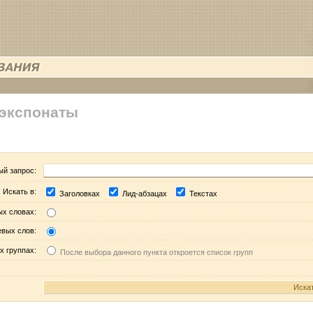
 экспонаты
ый запрос:
Искать в:
Заголовках
Лид-абзацах
Текстах
ых словах:
евых слов:
х группах:
После выбора данного пункта откроется список групп