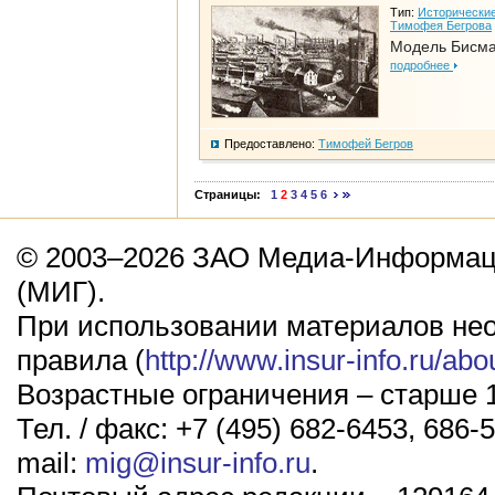
Тип:
Исторические
Тимофея Бегрова
Модель Бисм
подробнее
Предоставлено:
Тимофей Бегров
Страницы:
1
2
3
4
5
6
© 2003–2026 ЗАО Медиа-Информаци
(МИГ).
При использовании материалов не
правила (
http://www.insur-info.ru/abo
Возрастные ограничения – старше 1
Тел. / факс: +7 (495) 682-6453, 686-5
mail:
mig@insur-info.ru
.