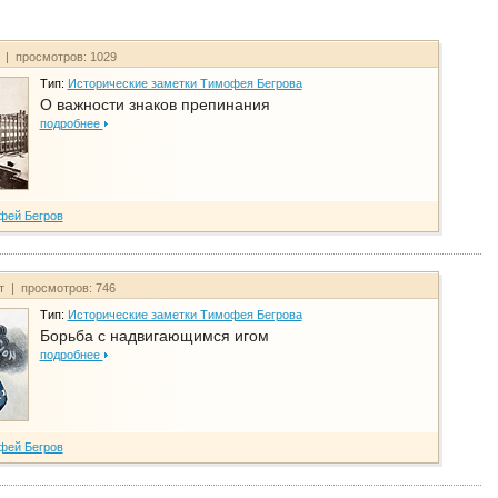
т | просмотров: 1029
Тип:
Исторические заметки Тимофея Бегрова
О важности знаков препинания
подробнее
фей Бегров
йт | просмотров: 746
Тип:
Исторические заметки Тимофея Бегрова
Борьба с надвигающимся игом
подробнее
фей Бегров