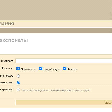
 экспонаты
ый запрос:
Искать в:
Заголовках
Лид-абзацах
Текстах
ых словах:
евых слов:
х группах:
После выбора данного пункта откроется список групп