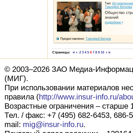
Тип:
Исторические
Тимофея Бегрова
Общество стр
знаний
подробнее
Предоставлено:
Тимофей Бегров
Страницы:
2
3
4
5
6
7
8
9
10
© 2003–2026 ЗАО Медиа-Информаци
(МИГ).
При использовании материалов не
правила (
http://www.insur-info.ru/abo
Возрастные ограничения – старше 1
Тел. / факс: +7 (495) 682-6453, 686-5
mail:
mig@insur-info.ru
.