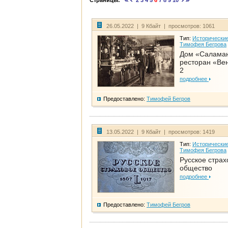
Страницы:
2
3
4
5
6
7
8
9
10
26.05.2022 | 9 Кбайт | просмотров: 1061
Тип:
Исторические
Тимофея Бегрова
Дом «Салама
ресторан «Вен
2
подробнее
Предоставлено:
Тимофей Бегров
13.05.2022 | 9 Кбайт | просмотров: 1419
Тип:
Исторические
Тимофея Бегрова
Русское страх
общество
подробнее
Предоставлено:
Тимофей Бегров