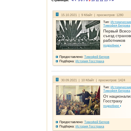
Страницы:
5
6
7
8
9
10
11
12
13
15.10.2021 | 9 Кбайт | просмотров: 1280
Тип:
Исторические
Тимофея Бегрова
Первый Всес
съезд страхо
работников
подробнее
Предоставлено:
Тимофей Бегров
Подборка:
История Госстраха
30.09.2021 | 10 Кбайт | просмотров: 1424
Тип:
Исторические
Тимофея Бегрова
От национали
Госстраху
подробнее
Предоставлено:
Тимофей Бегров
Подборка:
История Госстраха