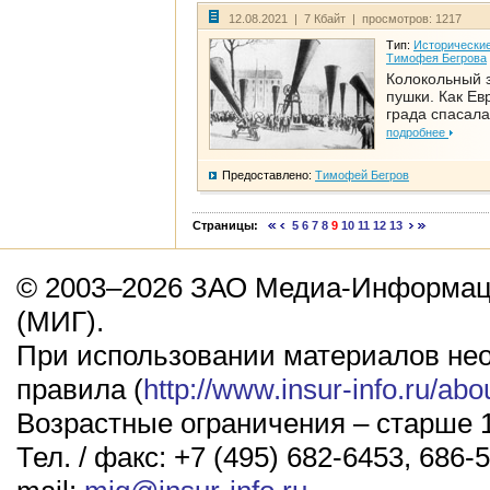
12.08.2021 | 7 Кбайт | просмотров: 1217
Тип:
Исторические
Тимофея Бегрова
Колокольный 
пушки. Как Ев
града спасала
подробнее
Предоставлено:
Тимофей Бегров
Страницы:
5
6
7
8
9
10
11
12
13
© 2003–2026 ЗАО Медиа-Информаци
(МИГ).
При использовании материалов не
правила (
http://www.insur-info.ru/abo
Возрастные ограничения – старше 1
Тел. / факс: +7 (495) 682-6453, 686-5