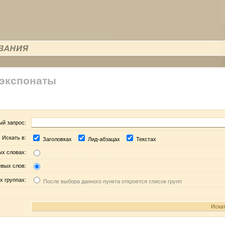
 экспонаты
ый запрос:
Искать в:
Заголовках
Лид-абзацах
Текстах
ых словах:
евых слов:
х группах:
После выбора данного пункта откроется список групп