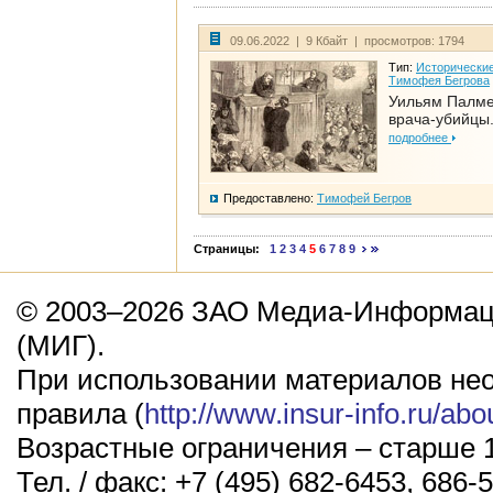
09.06.2022 | 9 Кбайт | просмотров: 1794
Тип:
Исторические
Тимофея Бегрова
Уильям Палме
врача-убийцы.
подробнее
Предоставлено:
Тимофей Бегров
Страницы:
1
2
3
4
5
6
7
8
9
© 2003–2026 ЗАО Медиа-Информаци
(МИГ).
При использовании материалов не
правила (
http://www.insur-info.ru/abo
Возрастные ограничения – старше 1
Тел. / факс: +7 (495) 682-6453, 686-5