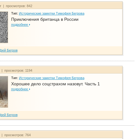
йт | просмотров: 842
Тип:
Исторические заметки Тимофея Бегрова
Приключения британца в России
подробнее
фей Бегров
т | просмотров: 1194
Тип:
Исторические заметки Тимофея Бегрова
Хорошее дело соцстрахом назовут. Часть 1
подробнее
фей Бегров
т | просмотров: 764