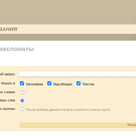
 экспонаты
ый запрос:
Искать в:
Заголовках
Лид-абзацах
Текстах
ых словах:
евых слов:
х группах:
После выбора данного пункта откроется список групп