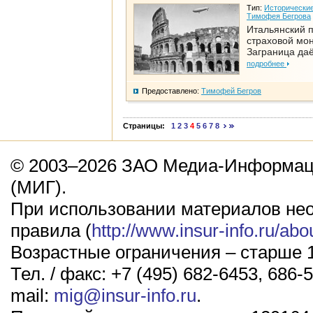
Тип:
Исторические
Тимофея Бегрова
Итальянский п
страховой мо
Заграница да
подробнее
Предоставлено:
Тимофей Бегров
Страницы:
1
2
3
4
5
6
7
8
© 2003–2026 ЗАО Медиа-Информаци
(МИГ).
При использовании материалов не
правила (
http://www.insur-info.ru/abo
Возрастные ограничения – старше 1
Тел. / факс: +7 (495) 682-6453, 686-5
mail:
mig@insur-info.ru
.