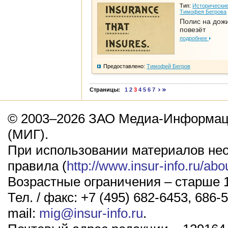
Тип:
Исторические
Тимофея Бегрова
Полис на дож
повезёт
подробнее
Предоставлено:
Тимофей Бегров
Страницы:
1
2
3
4
5
6
7
© 2003–2026 ЗАО Медиа-Информаци
(МИГ).
При использовании материалов не
правила (
http://www.insur-info.ru/abo
Возрастные ограничения – старше 1
Тел. / факс: +7 (495) 682-6453, 686-5
mail:
mig@insur-info.ru
.