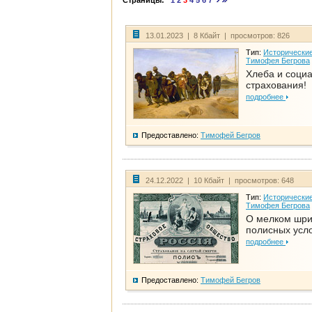
Страницы:
1
2
3
4
5
6
7
13.01.2023 | 8 Кбайт | просмотров: 826
Тип:
Исторические
Тимофея Бегрова
Хлеба и соци
страхования!
подробнее
Предоставлено:
Тимофей Бегров
24.12.2022 | 10 Кбайт | просмотров: 648
Тип:
Исторические
Тимофея Бегрова
О мелком шр
полисных усл
подробнее
Предоставлено:
Тимофей Бегров