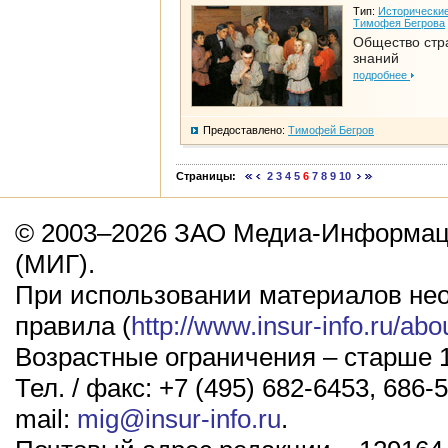
Тип:
Исторические
Тимофея Бегрова
Общество стр
знаний
подробнее
Предоставлено:
Тимофей Бегров
Страницы:
2
3
4
5
6
7
8
9
10
© 2003–2026 ЗАО Медиа-Информаци
(МИГ).
При использовании материалов не
правила (
http://www.insur-info.ru/abo
Возрастные ограничения – старше 1
Тел. / факс: +7 (495) 682-6453, 686-5
mail:
mig@insur-info.ru
.