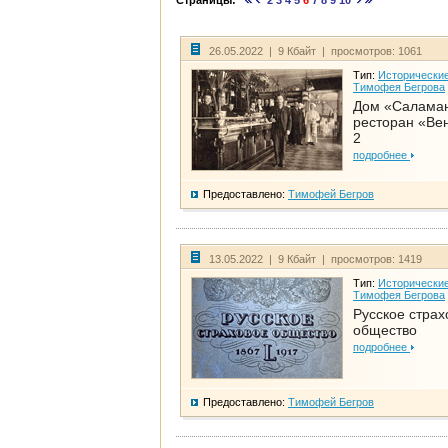
Страницы:
2
3
4
5
6
7
8
9
10
26.05.2022 | 9 Кбайт | просмотров: 1061
Тип:
Исторические
Тимофея Бегрова
Дом «Салама
ресторан «Вен
2
подробнее
Предоставлено:
Тимофей Бегров
13.05.2022 | 9 Кбайт | просмотров: 1419
Тип:
Исторические
Тимофея Бегрова
Русское страх
общество
подробнее
Предоставлено:
Тимофей Бегров