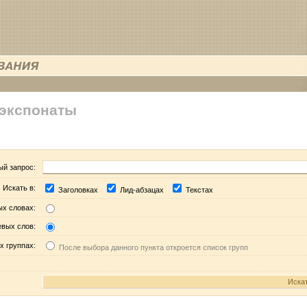
 экспонаты
ый запрос:
Искать в:
Заголовках
Лид-абзацах
Текстах
ых словах:
евых слов:
х группах:
После выбора данного пункта откроется список групп