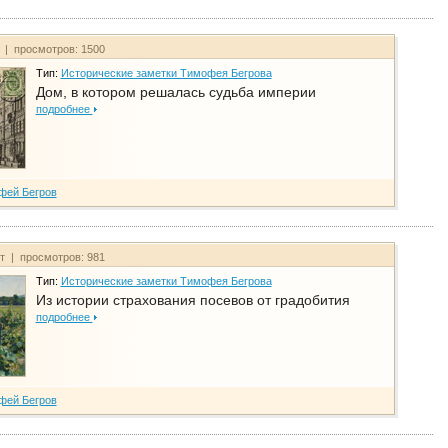
т | просмотров: 1500
Тип:
Исторические заметки Тимофея Бегрова
Дом, в котором решалась судьба империи
подробнее
фей Бегров
йт | просмотров: 981
Тип:
Исторические заметки Тимофея Бегрова
Из истории страхования посевов от градобития
подробнее
фей Бегров