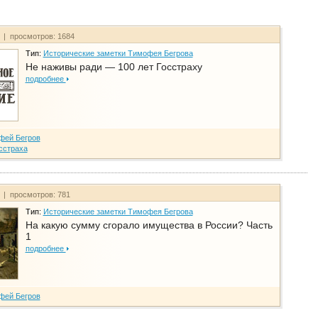
т | просмотров: 1684
Тип:
Исторические заметки Тимофея Бегрова
Не наживы ради — 100 лет Госстраху
подробнее
фей Бегров
сстраха
т | просмотров: 781
Тип:
Исторические заметки Тимофея Бегрова
На какую сумму сгорало имущества в России? Часть
1
подробнее
фей Бегров