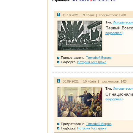
Страницы:
5
6
7
8
9
10
11
12
13
15.10.2021 | 9 Кбайт | просмотров: 1280
Тип:
Исторически
Первый Всесо
подробнее
Предоставлено:
Тимофей Бегров
Подборка:
История Госстраха
30.09.2021 | 10 Кбайт | просмотров: 1424
Тип:
Исторически
От национали
подробнее
Предоставлено:
Тимофей Бегров
Подборка:
История Госстраха