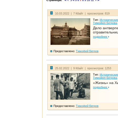
Страницы:
3
4
5
6
7
8
9
10
11
10.03.2022 | 7 Кбайт | просмотров: 819
Тип:
Исторические
Тимофея Бегрова
Дело антверп
отравительни
подробнее
Предоставлено:
Тимофей Бегров
25.02.2022 | 9 Кбайт | просмотров: 1253
Тип:
Исторические
Тимофея Бегрова
«Жизнь» на Х
подробнее
Предоставлено:
Тимофей Бегров