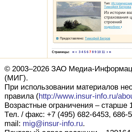
Тип:
Исторические
Тимофея Бегрова
Из истории вз
страхования 
строений
подробнее
Предоставлено:
Тимофей Бегров
Страницы:
3
4
5
6
7
8
9
10
11
© 2003–2026 ЗАО Медиа-Информаци
(МИГ).
При использовании материалов не
правила (
http://www.insur-info.ru/abo
Возрастные ограничения – старше 1
Тел. / факс: +7 (495) 682-6453, 686-5
mail:
mig@insur-info.ru
.