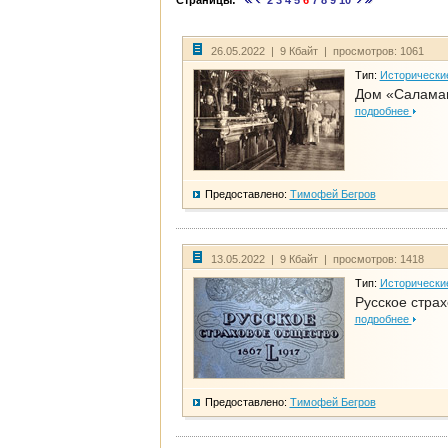
Страницы:
2
3
4
5
6
7
8
9
10
26.05.2022 | 9 Кбайт | просмотров: 1061
Тип:
Исторически
Дом «Саламан
подробнее
Предоставлено:
Тимофей Бегров
13.05.2022 | 9 Кбайт | просмотров: 1418
Тип:
Исторически
Русское стра
подробнее
Предоставлено:
Тимофей Бегров