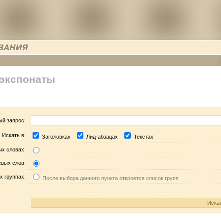
 экспонаты
ый запрос:
Искать в:
Заголовках
Лид-абзацах
Текстах
ых словах:
евых слов:
х группах:
После выбора данного пункта откроется список групп