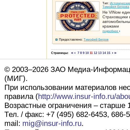
Тип:
Исторические
Тимофея Бегрова
Не VINом еди
Страховщики 
автомобильн
кражами
подробнее
Предоставлено:
Тимофей Бегров
Страницы:
7
8
9
10
11
12
13
14
15
© 2003–2026 ЗАО Медиа-Информаци
(МИГ).
При использовании материалов не
правила (
http://www.insur-info.ru/abo
Возрастные ограничения – старше 1
Тел. / факс: +7 (495) 682-6453, 686-5
mail:
mig@insur-info.ru
.