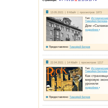
Страницы:
7
8
9
10
11
12
13
14
15
13.05.2021 | 8 Кбайт | просмотров: 1873
Тип:
Исторические
Тимофея Бегрова
Дом «Салама
подробнее
Предоставлено:
Тимофей Бегров
22.04.2021 | 14 Кбайт | просмотров: 1217
Тип:
Исторические
Тимофея Бегрова
Как страховщ
мировую экон
уронили
подробнее
Предоставлено:
Тимофей Бегров