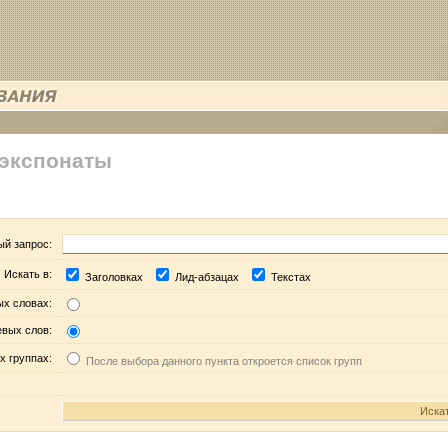
 экспонаты
ый запрос:
Искать в:
Заголовках
Лид-абзацах
Текстах
ых словах:
евых слов:
х группах:
После выбора данного пункта откроется список групп