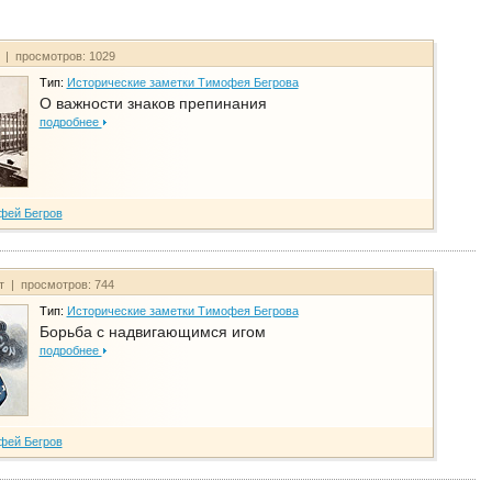
т | просмотров: 1029
Тип:
Исторические заметки Тимофея Бегрова
О важности знаков препинания
подробнее
фей Бегров
йт | просмотров: 744
Тип:
Исторические заметки Тимофея Бегрова
Борьба с надвигающимся игом
подробнее
фей Бегров