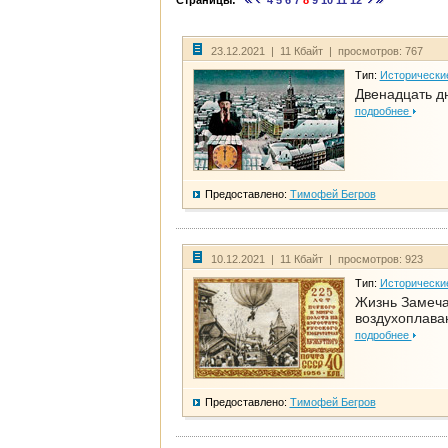
Страницы:
4
5
6
7
8
9
10
11
12
23.12.2021 | 11 Кбайт | просмотров: 767
Тип:
Исторически
Двенадцать д
подробнее
Предоставлено:
Тимофей Бегров
10.12.2021 | 11 Кбайт | просмотров: 923
Тип:
Исторически
Жизнь Замеча
воздухоплава
подробнее
Предоставлено:
Тимофей Бегров