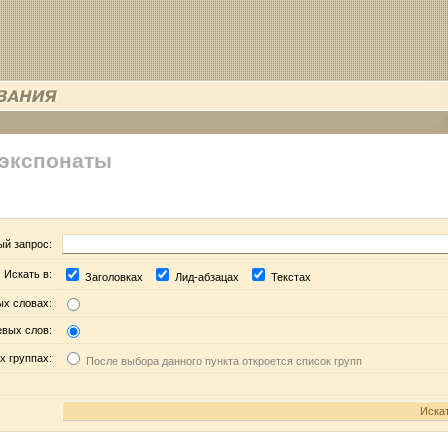
 экспонаты
ый запрос:
Искать в:
Заголовках
Лид-абзацах
Текстах
ых словах:
евых слов:
х группах:
После выбора данного пункта откроется список групп