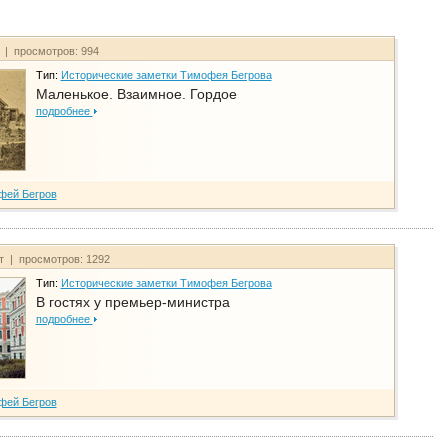
т | просмотров: 994
Тип:
Исторические заметки Тимофея Бегрова
Маленькое. Взаимное. Гордое
подробнее
фей Бегров
йт | просмотров: 1292
Тип:
Исторические заметки Тимофея Бегрова
В гостях у премьер-министра
подробнее
фей Бегров