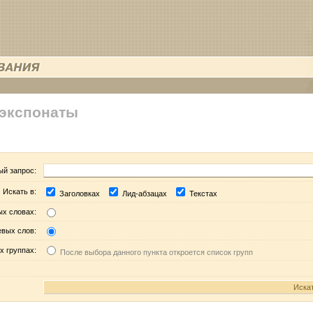
 экспонаты
ый запрос:
Искать в:
Заголовках
Лид-абзацах
Текстах
ых словах:
евых слов:
х группах:
После выбора данного пункта откроется список групп