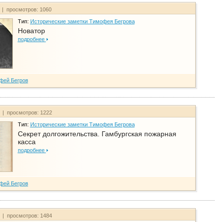
т | просмотров: 1060
Тип:
Исторические заметки Тимофея Бегрова
Новатор
подробнее
фей Бегров
т | просмотров: 1222
Тип:
Исторические заметки Тимофея Бегрова
Секрет долгожительства. Гамбургская пожарная
касса
подробнее
фей Бегров
т | просмотров: 1484