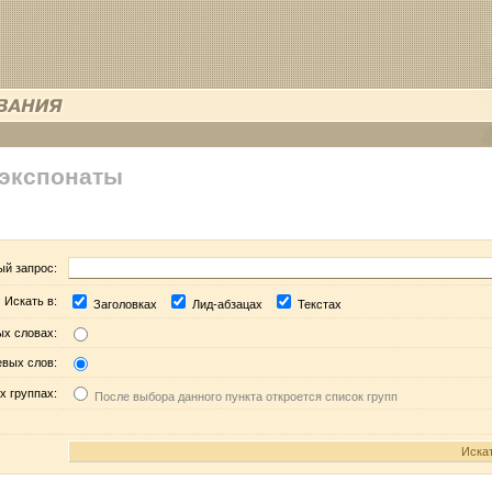
 экспонаты
ый запрос:
Искать в:
Заголовках
Лид-абзацах
Текстах
ых словах:
евых слов:
х группах:
После выбора данного пункта откроется список групп